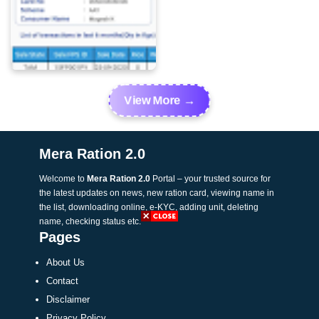
Mera Ration Old Version
(v61.0.3): Invalid User Token
View More →
Problem
Mera Ration 2.0
Welcome to
Mera Ration 2.0
Portal – your trusted source for
the latest updates on news, new ration card, viewing name in
the list, downloading online, e-KYC, adding unit, deleting
name, checking status etc.
Pages
About Us
Contact
Disclaimer
Privacy Policy