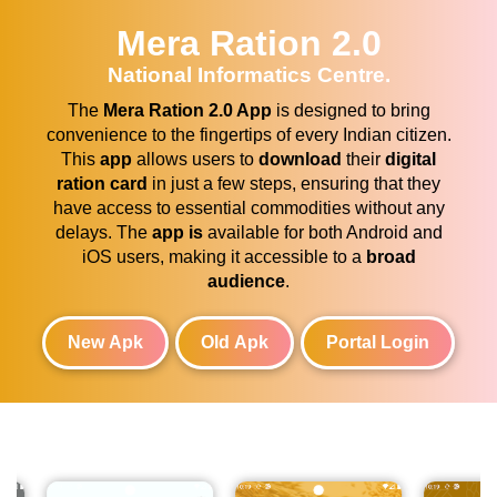
Mera Ration 2.0
National Informatics Centre.
The
Mera Ration 2.0 App
is designed to bring
convenience to the fingertips of every Indian citizen.
This
app
allows users to
download
their
digital
ration card
in just a few steps, ensuring that they
have access to essential commodities without any
delays. The
app is
available for both Android and
iOS users, making it accessible to a
broad
audience
.
New Apk
Old Apk
Portal Login